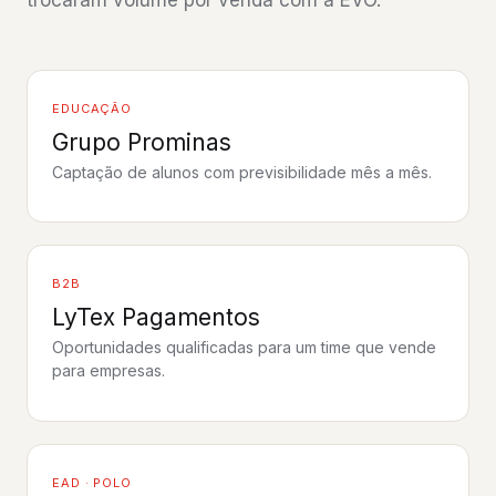
EDUCAÇÃO
Grupo Prominas
Captação de alunos com previsibilidade mês a mês.
Assistir ao depoimento
B2B
LyTex Pagamentos
Oportunidades qualificadas para um time que vende
Assistir ao depoimento
para empresas.
EAD · POLO