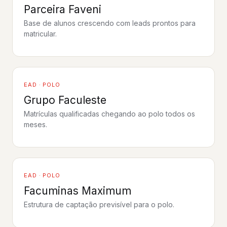
Parceira Faveni
Base de alunos crescendo com leads prontos para
Assistir ao depoimento
matricular.
EAD · POLO
Grupo Faculeste
Matrículas qualificadas chegando ao polo todos os
Assistir ao depoimento
meses.
EAD · POLO
Facuminas Maximum
Estrutura de captação previsível para o polo.
Assistir ao depoimento