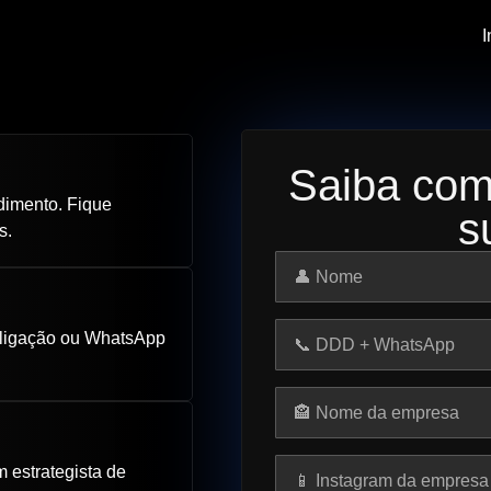
I
Saiba com
ndimento. Fique
s
s.
 ligação ou WhatsApp
 estrategista de